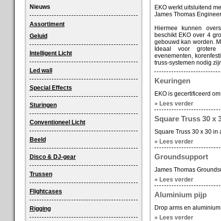
Nieuws
EKO werkt uitsluitend me
James Thomas Engineerin
Assortiment
Hiermee kunnen overs
beschikt EKO over 4 gr
Geluid
gebouwd kan worden. Mo
Ideaal voor grotere 
Intelligent Licht
evenementen, korenfesti
truss-systemen nodig zij
Led wall
Keuringen
Special Effects
EKO is gecertificeerd o
» Lees verder
Sturingen
Square Truss 30 x 
Conventioneel Licht
Square Truss 30 x 30 in 
Beeld
» Lees verder
Groundsupport
Disco & DJ-gear
James Thomas Groundsup
Trussen
» Lees verder
Flightcases
Aluminium pijp
Drop arms en aluminium
Rigging
» Lees verder