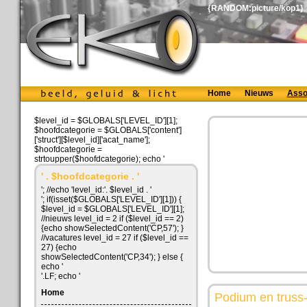
{RANDOM:picture/kop1}
Home
Nieuws
Asso
$level_id = $GLOBALS['LEVEL_ID'][1];
$hoofdcategorie = $GLOBALS['content']
['struct'][$level_id]['acat_name'];
$hoofdcategorie =
strtoupper($hoofdcategorie); echo '
' . $hoofdcategorie . '
'; //echo 'level_id:'. $level_id . '
'; if(isset($GLOBALS['LEVEL_ID'][1])) {
$level_id = $GLOBALS['LEVEL_ID'][1];
//nieuws level_id = 2 if ($level_id == 2)
{echo showSelectedContent('CP,57'); }
//vacatures level_id = 27 if ($level_id ==
27) {echo
showSelectedContent('CP,34'); } else {
echo '
'.LF; echo '
Home
Podium en truss